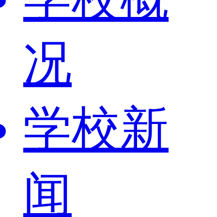
况
学校新
闻