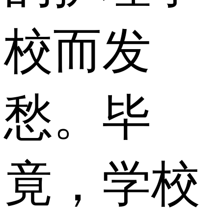
校而发
愁。毕
竟，学校