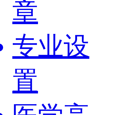
章
专业设
置