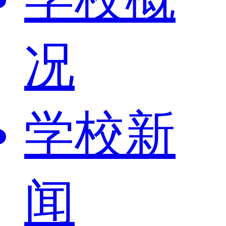
况
学校新
闻